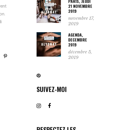
PARIS, JEUDI
vent
21 NOVEMBRE
2019
on.
novembre 17,
i
2019
AGENDA,
DECEMBRE
2019
décembre 5,
2019
SUIVEZ-MOI
RESPECTEZ LES