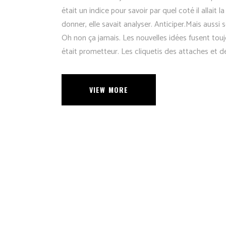
était un indice pour savoir par quel coté il allait
donner, elle savait analyser. Anticiper.Mais aussi 
Oh non ça jamais. Les nouvelles idées fusent toujo
était prometteur. Les cliquetis des attaches et d
VIEW MORE