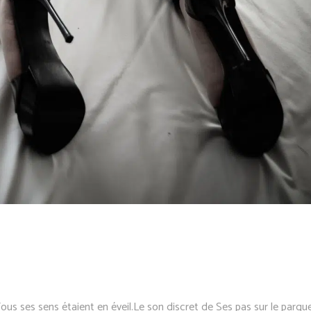
us ses sens étaient en éveil.Le son discret de Ses pas sur le parqu