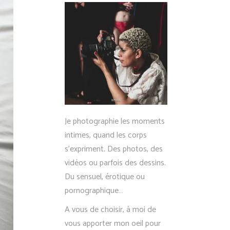
Je photographie les moments
intimes, quand les corps
s’expriment. Des photos, des
vidéos ou parfois des dessins.
Du sensuel, érotique ou
pornographique…
A vous de choisir, à moi de
vous apporter mon oeil pour