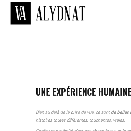
UNE EXPÉRIENCE HUMAIN
Bien au delà de la prise de vue, ce sont
de belles
histoires toutes différentes, touchantes, vraies.