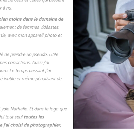
remercie ceux et celles qui passent
r à nu.
bien moins dans le domaine de
lement de femmes vidéastes.
artie, avec mon appareil photo et
lé de prendre un pseudo. Utile
es convictions. Aussi j’ai
om. Le temps passant j’ai
té inutile et même pénalisant de
die Nathalie. Et dans le logo que
lui tout seul
toutes les
 j’ai choisi de photographier,