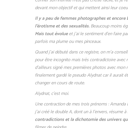
Confier son intimité n’est pas chose facile, et je 
devant mon objectif et qui mettent ainsi leur coeu
Il y a peu de femmes photographes et encore 
l’érotisme et des sexualités.
Beaucoup moins éga
Mais tout évolue
et j’ai le sentiment d’en faire p
parfois ma plume ou mes pinceaux.
Quand j’ai débuté dans ce registre, on m’a conseil
pour être incognito mais très contradictoire avec m
d’ailleurs signé mes premières photos avec mon n
finalement gardé le pseudo Alydnat car il aurait é
changer en cours de route.
Alydnat, c’est moi.
Une contraction de mes trois prénoms : Amanda Ly
j’ai créé le double A, dont un à l’envers, résume à 
contradictions et la dichotomie des univers que
filmer de peindre.