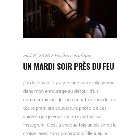
mai 8, 2020
Ecriture érotique
UN MARDI SOIR PRÈS DU FEU
J’ai découvert il y a peu une autre jolie plume
dans mon entourage au détour d’un
commentaire ici. Je l’ai rencontrée lors de ma
toute première couverture photo de ces
soirées que je vous montre parfois sur
Instagram. C’est à chaque fois un plaisir de la
croiser avec son compagnon. Elle a eu la