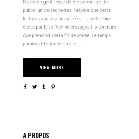
l’extrême gentillesse de me permettre de
publier un de ses textes. J’espère que cette
lecture vous fera aussi frémir… Une histoire
écrite par Elise Rien ne présageait la tournure
que prendrait cette fin de soirée. Le temps
paraissait tourmenté et le
VIEW MORE
A PROPOS